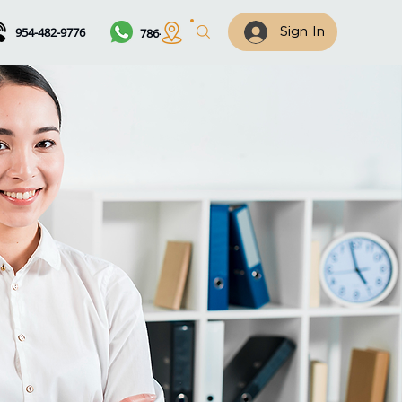
954-482-9776
786-461-7122
Sign In