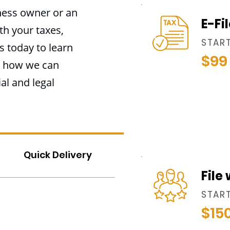
ness owner or an
E-Fi
th your taxes,
STAR
s today to learn
$99
d how we can
al and legal
Quick Delivery
File
STAR
$15