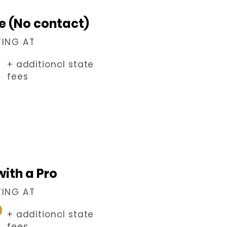
le (No contact)
TING AT
+ additional state
fees
 with a Pro
TING AT
0
+ additional state
fees