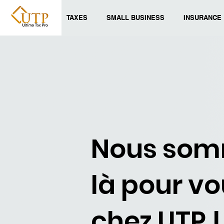
TAXES
SMALL BUSINESS
INSURANCE
Nous so
là pour v
chez UTP !