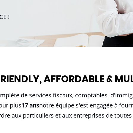
CE !
FRIENDLY, AFFORDABLE & MU
mplète de services fiscaux, comptables, d'immigra
our plus
17 ans
notre équipe s'est engagée à fourn
re aux particuliers et aux entreprises de toutes t